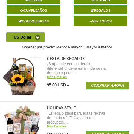
🌹FLORES
🍷OCASIÓN
🥳CUMPLEAÑOS
🎁REGALOS
🕊️CONDOLENCIAS
⭐VER TODOS
US Dollar
Ordenar por precio:
Menor a mayor
|
Mayor a menor
CESTA DE REGALOS
¡Sorprende con un detalle
diferente! Ordena esta linda cesta
de regalo para…
Más Detalles
95.00 USD
COMPRAR AHORA
HOLIDAY STYLE
"El regalo ideal para estas fechas
de fin de año"* Canasta con
productos…
Más Detalles