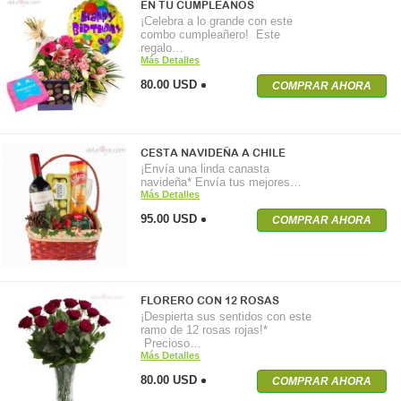
EN TU CUMPLEAÑOS
¡Celebra a lo grande con este
combo cumpleañero! Este
regalo…
Más Detalles
80.00 USD
COMPRAR AHORA
CESTA NAVIDEÑA A CHILE
¡Envía una linda canasta
navideña* Envía tus mejores…
Más Detalles
95.00 USD
COMPRAR AHORA
FLORERO CON 12 ROSAS
¡Despierta sus sentidos con este
ramo de 12 rosas rojas!*
Precioso…
Más Detalles
80.00 USD
COMPRAR AHORA