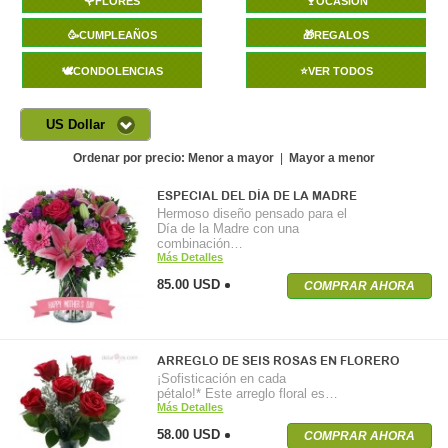
🌹FLORES
🍷OCASIÓN
🥳CUMPLEAÑOS
🎁REGALOS
🕊️CONDOLENCIAS
⭐VER TODOS
US Dollar
Ordenar por precio:
Menor a mayor
|
Mayor a menor
ESPECIAL DEL DÍA DE LA MADRE
Hermoso diseño pensado para el
Día de la Madre con una
combinación…
Más Detalles
85.00 USD
COMPRAR AHORA
ARREGLO DE SEIS ROSAS EN FLORERO
¡Sofisticación en cada
pétalo!* Este arreglo floral es…
Más Detalles
58.00 USD
COMPRAR AHORA