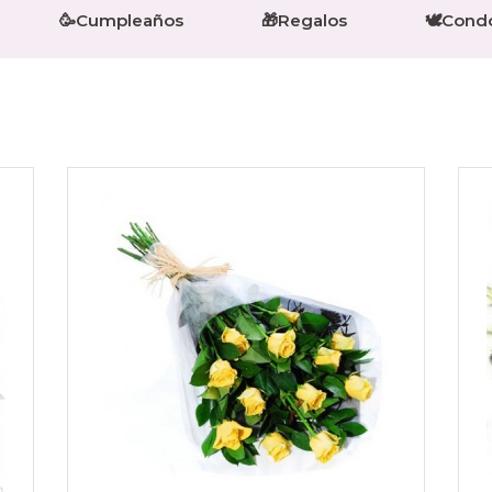
🥳Cumpleaños
🎁Regalos
🕊️Cond