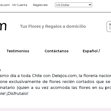
jos.com
Mi Cuenta
Regístrate
Testimonios
Contáctanos
Español /
s
ismo día a toda Chile con Delejos.com, la florería nac
one exclusivamente de flores recién cortados que se
inatario (quien a su vez acomoda las flores en su prop
e! ¡Disfrutalo!