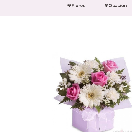
🌹Flores
🍷Ocasión