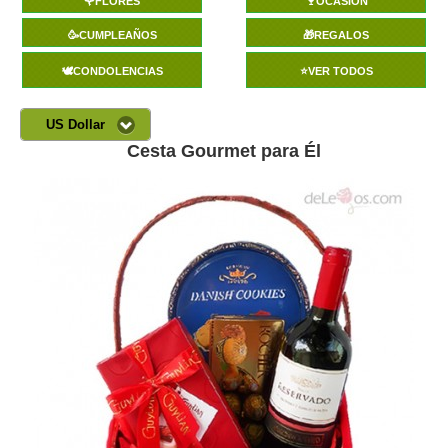
🌹FLORES
🍷OCASIÓN
🥳CUMPLEAÑOS
🎁REGALOS
🕊️CONDOLENCIAS
⭐VER TODOS
US Dollar
Cesta Gourmet para Él