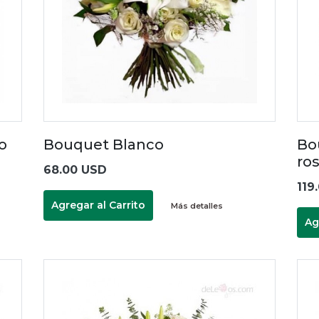
ro
Bouquet Blanco
Bo
ro
68.00 USD
119
Agregar al Carrito
Más detalles
Ag