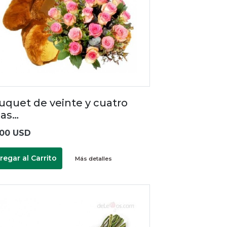
uquet de veinte y cuatro
sas…
.00 USD
regar al Carrito
Más detalles