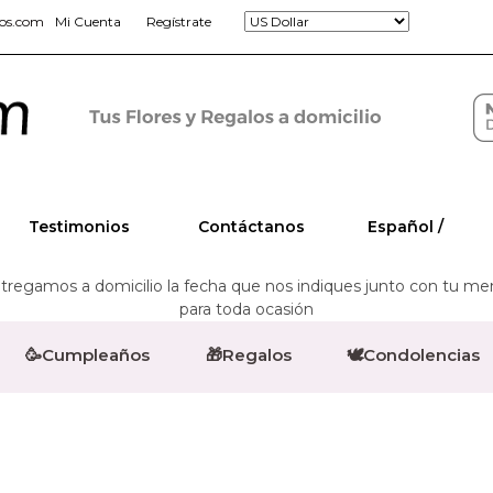
jos.com
Mi Cuenta
Regístrate
Testimonios
Contáctanos
Español /
regamos a domicilio la fecha que nos indiques junto con tu mensa
para toda ocasión
🥳Cumpleaños
🎁Regalos
🕊️Condolencias