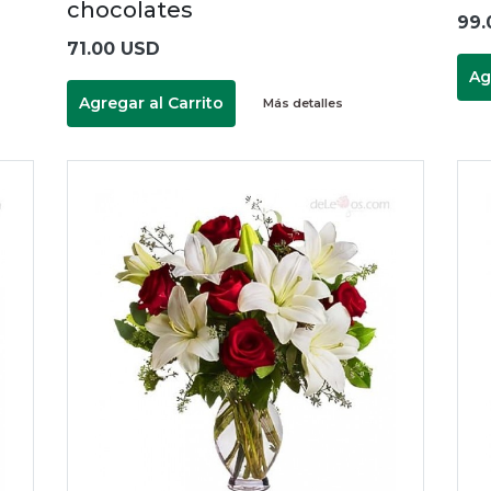
chocolates
99.
71.00 USD
Ag
Agregar al Carrito
Más detalles