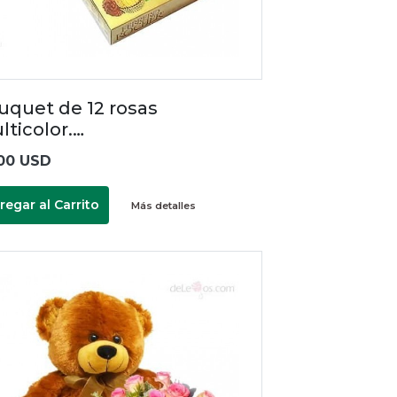
uquet de 12 rosas
lticolor.…
00 USD
regar al Carrito
Más detalles