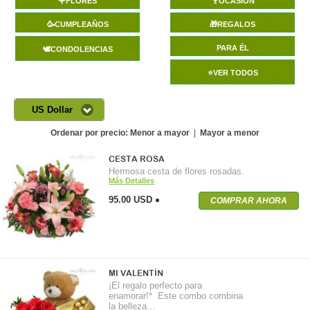
🌹FLORES
🍷OCASIÓN
🥳CUMPLEAÑOS
🎁REGALOS
PARA ÉL
🕊️CONDOLENCIAS
⭐VER TODOS
US Dollar
Ordenar por precio:
Menor a mayor
|
Mayor a menor
CESTA ROSA
Hermosa cesta de flores rosadas.
Más Detalles
95.00 USD
COMPRAR AHORA
MI VALENTÍN
¡El regalo perfecto para
enamorar!* Este combo combina
la belleza…