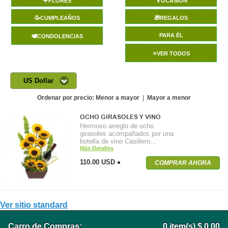
🌹FLORES
🍷OCASIÓN
🥳CUMPLEAÑOS
🎁REGALOS
PARA ÉL
🕊️CONDOLENCIAS
⭐VER TODOS
US Dollar
Ordenar por precio:
Menor a mayor
|
Mayor a menor
OCHO GIRASOLES Y VINO
Hermoso arreglo de ocho
girasoles acompañados por una
botella de vino Casillero…
Más Detalles
110.00 USD
COMPRAR AHORA
Ver sitio standard
Carro de Compras:
0
item(s)
$ 0.00