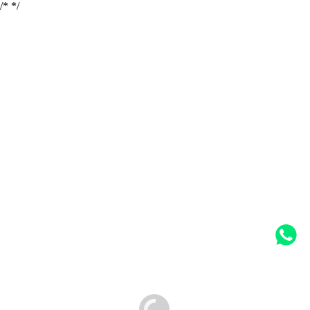
/*
*/