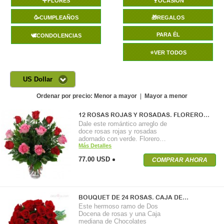
🌹FLORES
🍷OCASIÓN
🥳CUMPLEAÑOS
🎁REGALOS
PARA ÉL
🕊️CONDOLENCIAS
⭐VER TODOS
US Dollar
Ordenar por precio:
Menor a mayor
|
Mayor a menor
12 ROSAS ROJAS Y ROSADAS. FLORERO…
Dale este romántico arreglo de
doce rosas rojas y rosadas
adornado con verde. Florero…
Más Detalles
77.00 USD
COMPRAR AHORA
BOUQUET DE 24 ROSAS. CAJA DE…
Este hermoso ramo de Dos
Docena de rosas y una Caja
mediana de Chocolates