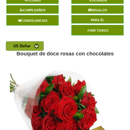
🌹FLORES
🍷OCASIÓN
🥳CUMPLEAÑOS
🎁REGALOS
PARA ÉL
🕊️CONDOLENCIAS
⭐VER TODOS
US Dollar
Bouquet de doce rosas con chocolates