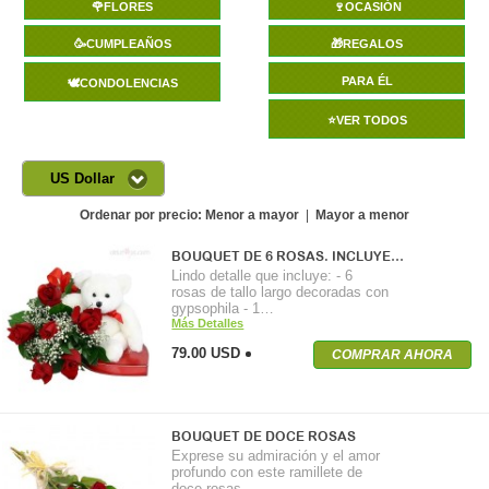
🌹FLORES
🍷OCASIÓN
🥳CUMPLEAÑOS
🎁REGALOS
PARA ÉL
🕊️CONDOLENCIAS
⭐VER TODOS
US Dollar
Ordenar por precio:
Menor a mayor
|
Mayor a menor
BOUQUET DE 6 ROSAS. INCLUYE…
Lindo detalle que incluye: - 6
rosas de tallo largo decoradas con
gypsophila - 1…
Más Detalles
79.00 USD
COMPRAR AHORA
BOUQUET DE DOCE ROSAS
Exprese su admiración y el amor
profundo con este ramillete de
doce rosas…