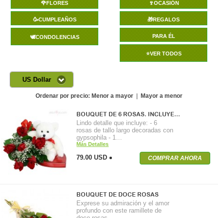
🌹FLORES
🍷OCASIÓN
🥳CUMPLEAÑOS
🎁REGALOS
PARA ÉL
🕊️CONDOLENCIAS
⭐VER TODOS
US Dollar
Ordenar por precio:
Menor a mayor
|
Mayor a menor
BOUQUET DE 6 ROSAS. INCLUYE…
Lindo detalle que incluye: - 6
rosas de tallo largo decoradas con
gypsophila - 1…
Más Detalles
79.00 USD
COMPRAR AHORA
BOUQUET DE DOCE ROSAS
Exprese su admiración y el amor
profundo con este ramillete de
doce rosas…