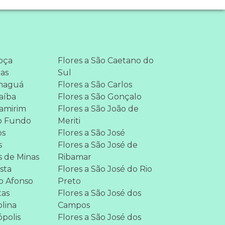
hoça
Flores a São Caetano do
mas
Sul
anaguá
Flores a São Carlos
aíba
Flores a São Gonçalo
namirim
Flores a São João de
so Fundo
Meriti
os
Flores a São José
s
Flores a São José de
s de Minas
Ribamar
ista
Flores a São José do Rio
lo Afonso
Preto
tas
Flores a São José dos
olina
Campos
ópolis
Flores a São José dos