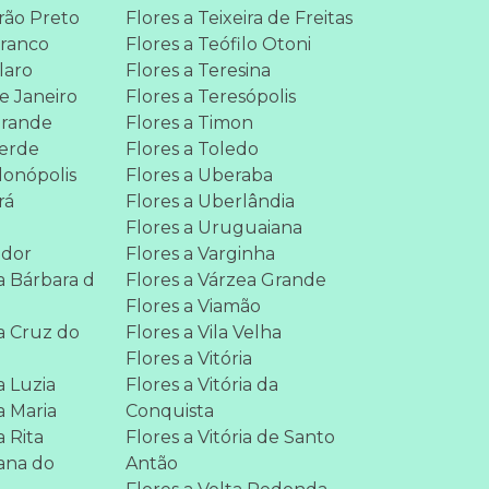
irão Preto
Flores a Teixeira de Freitas
Branco
Flores a Teófilo Otoni
laro
Flores a Teresina
de Janeiro
Flores a Teresópolis
Grande
Flores a Timon
Verde
Flores a Toledo
donópolis
Flores a Uberaba
rá
Flores a Uberlândia
Flores a Uruguaiana
ador
Flores a Varginha
a Bárbara d
Flores a Várzea Grande
Flores a Viamão
a Cruz do
Flores a Vila Velha
Flores a Vitória
a Luzia
Flores a Vitória da
a Maria
Conquista
a Rita
Flores a Vitória de Santo
tana do
Antão