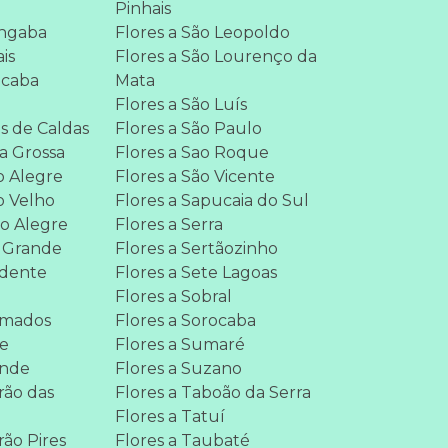
Pinhais
ngaba
Flores a São Leopoldo
is
Flores a São Lourenço da
cicaba
Mata
Flores a São Luís
s de Caldas
Flores a São Paulo
a Grossa
Flores a Sao Roque
o Alegre
Flores a São Vicente
o Velho
Flores a Sapucaia do Sul
so Alegre
Flores a Serra
a Grande
Flores a Sertãozinho
idente
Flores a Sete Lagoas
Flores a Sobral
imados
Flores a Sorocaba
fe
Flores a Sumaré
ende
Flores a Suzano
irão das
Flores a Taboão da Serra
Flores a Tatuí
rão Pires
Flores a Taubaté