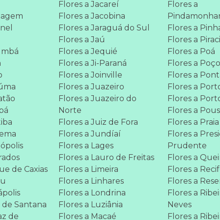
Flores a Jacareí
Flores a
ntagem
Flores a Jacobina
Pindamonha
onel
Flores a Jaraguá do Sul
Flores a Pinha
Flores a Jaú
Flores a Pira
rumbá
Flores a Jequié
Flores a Poá
a
Flores a Ji-Paraná
Flores a Poço
o
Flores a Joinville
Flores a Pont
ciúma
Flores a Juazeiro
Flores a Port
atão
Flores a Juazeiro do
Flores a Port
abá
Norte
Flores a Pou
tiba
Flores a Juiz de Fora
Flores a Prai
dema
Flores a Jundíaí
Flores a Pres
nópolis
Flores a Lages
Prudente
rados
Flores a Lauro de Freitas
Flores a Que
ue de Caxias
Flores a Limeira
Flores a Reci
bu
Flores a Linhares
Flores a Res
ápolis
Flores a Londrina
Flores a Ribe
a de Santana
Flores a Luziânia
Neves
az de
Flores a Macaé
Flores a Ribei