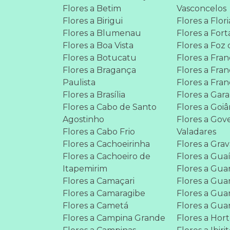
Flores a Betim
Vasconcelos
Flores a Birigui
Flores a Flor
Flores a Blumenau
Flores a Fort
Flores a Boa Vista
Flores a Foz
Flores a Botucatu
Flores a Fra
Flores a Bragança
Flores a Fra
Paulista
Flores a Fra
Flores a Brasília
Flores a Gar
Flores a Cabo de Santo
Flores a Goiâ
Agostinho
Flores a Gov
Flores a Cabo Frio
Valadares
Flores a Cachoeirinha
Flores a Grav
Flores a Cachoeiro de
Flores a Gua
Itapemirim
Flores a Gu
Flores a Camaçari
Flores a Gua
Flores a Camaragibe
Flores a Gua
Flores a Cametá
Flores a Gua
Flores a Campina Grande
Flores a Hor