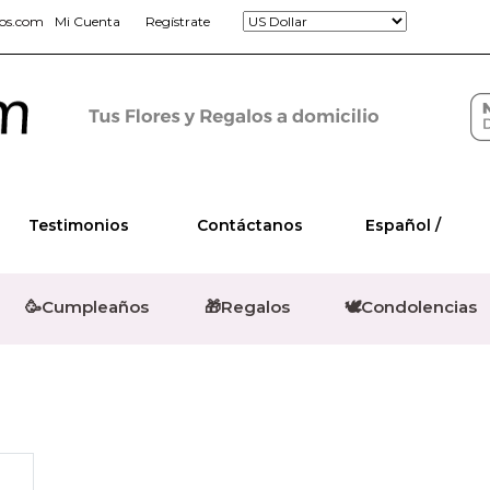
jos.com
Mi Cuenta
Regístrate
Testimonios
Contáctanos
Español /
🥳Cumpleaños
🎁Regalos
🕊️Condolencias