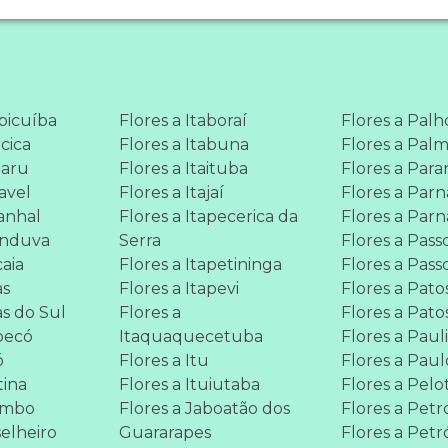
apicuíba
Flores a Itaboraí
Flores a Pal
acica
Flores a Itabuna
Flores a Pal
uaru
Flores a Itaituba
Flores a Par
avel
Flores a Itajaí
Flores a Parn
tanhal
Flores a Itapecerica da
Flores a Par
anduva
Serra
Flores a Pas
caia
Flores a Itapetininga
Flores a Pass
as
Flores a Itapevi
Flores a Pato
as do Sul
Flores a
Flores a Pato
pecó
Itaquaquecetuba
Flores a Paul
ó
Flores a Itu
Flores a Pau
tina
Flores a Ituiutaba
Flores a Pelo
lombo
Flores a Jaboatão dos
Flores a Petr
selheiro
Guararapes
Flores a Petr