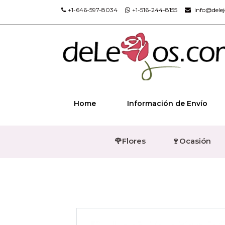
+1-646-597-8034
+1-516-244-8155
info@dele
Home
Información de Envío
🌹Flores
🍷Ocasión