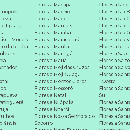
Flores a Macapá
Flores a Ribe
ianópolis
Flores a Maceió
Flores a Rio 
aleza
Flores a Magé
Flores a Rio C
 do Iguaçu
Flores a Manaus
Flores a Rio 
nca
Flores a Marabá
Flores a Rio 
ncisco Morato
Flores a Maracanaú
Flores a Rio 
nco da Rocha
Flores a Marília
Flores a Ron
anhuns
Flores a Maringá
Flores a Saba
nia
Flores a Mauá
Flores a Salto
ernador
Flores a Moji das Cruzes
Flores a Salv
Flores a Moji-Guaçu
Flores a Sant
ataí
Flores a Montes Claros
´Oeste
íba
Flores a Mossoró
Flores a Sant
arapuava
Flores a Natal
Sul
ratinguetá
Flores a Nilópolis
Flores a Sant
rujá
Flores a Niterói
Flores a Sant
rulhos
Flores a Nossa Senhora do
Flores a Sant
tolândia
Socorro
Flores a San