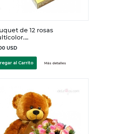
uquet de 12 rosas
lticolor.…
00 USD
regar al Carrito
Más detalles