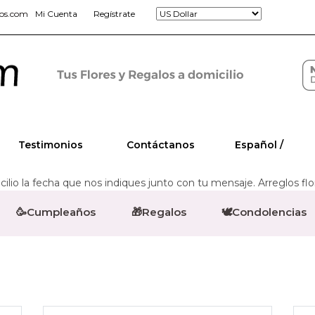
jos.com
Mi Cuenta
Regístrate
Testimonios
Contáctanos
Español /
lio la fecha que nos indiques junto con tu mensaje. Arreglos flo
🥳Cumpleaños
🎁Regalos
🕊️Condolencias