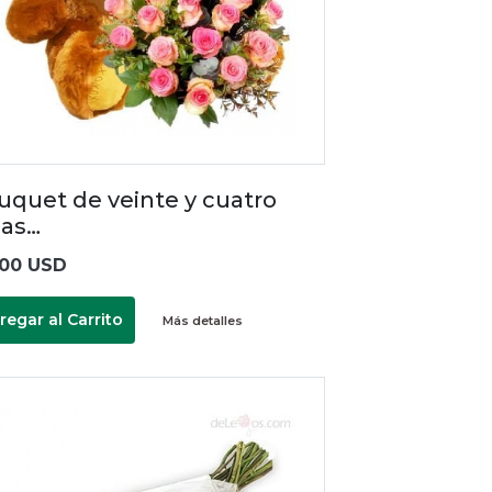
uquet de veinte y cuatro
sas…
.00 USD
regar al Carrito
Más detalles