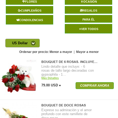
🌹FLORES
🍷OCASIÓN
🥳CUMPLEAÑOS
🎁REGALOS
PARA ÉL
🕊️CONDOLENCIAS
⭐VER TODOS
US Dollar
Ordenar por precio:
Menor a mayor
|
Mayor a menor
BOUQUET DE 6 ROSAS. INCLUYE…
Lindo detalle que incluye: - 6
rosas de tallo largo decoradas con
gypsophila - 1…
Más Detalles
79.00 USD
COMPRAR AHORA
BOUQUET DE DOCE ROSAS
Exprese su admiración y el amor
profundo con este ramillete de
doce rosas…