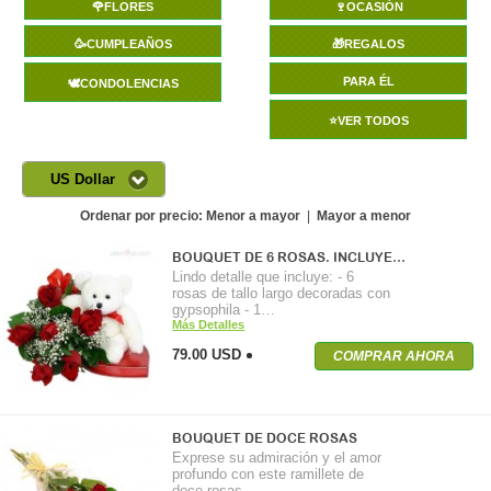
🌹FLORES
🍷OCASIÓN
🥳CUMPLEAÑOS
🎁REGALOS
PARA ÉL
🕊️CONDOLENCIAS
⭐VER TODOS
US Dollar
Ordenar por precio:
Menor a mayor
|
Mayor a menor
BOUQUET DE 6 ROSAS. INCLUYE…
Lindo detalle que incluye: - 6
rosas de tallo largo decoradas con
gypsophila - 1…
Más Detalles
79.00 USD
COMPRAR AHORA
BOUQUET DE DOCE ROSAS
Exprese su admiración y el amor
profundo con este ramillete de
doce rosas…