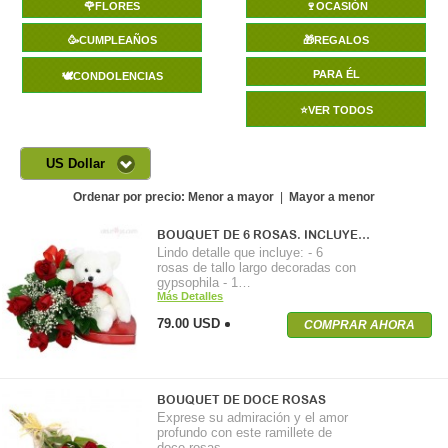
🌹FLORES
🍷OCASIÓN
🥳CUMPLEAÑOS
🎁REGALOS
PARA ÉL
🕊️CONDOLENCIAS
⭐VER TODOS
US Dollar
Ordenar por precio:
Menor a mayor
|
Mayor a menor
BOUQUET DE 6 ROSAS. INCLUYE…
Lindo detalle que incluye: - 6
rosas de tallo largo decoradas con
gypsophila - 1…
Más Detalles
79.00 USD
COMPRAR AHORA
BOUQUET DE DOCE ROSAS
Exprese su admiración y el amor
profundo con este ramillete de
doce rosas…