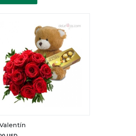
 Valentín
00 USD