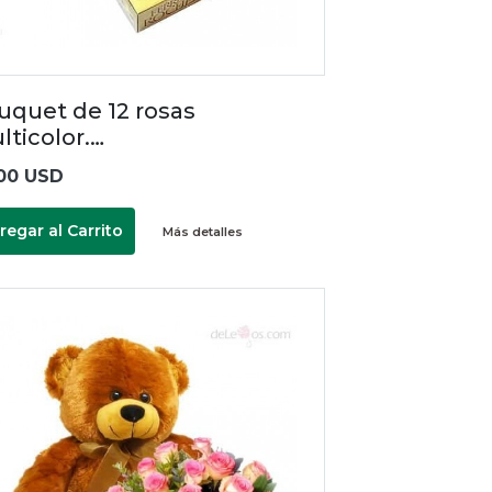
uquet de 12 rosas
lticolor.…
00 USD
regar al Carrito
Más detalles