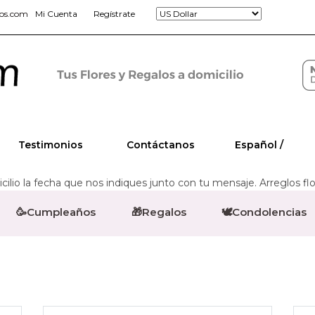
jos.com
Mi Cuenta
Regístrate
Testimonios
Contáctanos
Español /
ilio la fecha que nos indiques junto con tu mensaje. Arreglos flo
🥳Cumpleaños
🎁Regalos
🕊️Condolencias