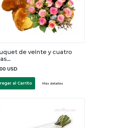
uquet de veinte y cuatro
sas…
.00 USD
regar al Carrito
Más detalles