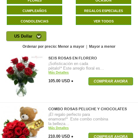
FLORES
OCASIÓN
CUMPLEAÑOS
REGALOS ESPECIALES
CONDOLENCIAS
VER TODOS
US Dollar
Ordenar por precio:
Menor a mayor
|
Mayor a menor
SEIS ROSAS EN FLORERO
¡Sofisticación en cada
pétalo!* Este arreglo floral es…
Más Detalles
105.00 USD
COMPRAR AHORA
COMBO ROSAS PELUCHE Y CHOCOLATES
¡El regalo perfecto para
enamorar!* Este combo combina
la belleza…
Más Detalles
210.00 USD
COMPRAR AHORA