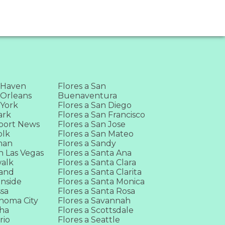
 Haven
Flores a San
 Orleans
Buenaventura
 York
Flores a San Diego
ark
Flores a San Francisco
port News
Flores a San Jose
olk
Flores a San Mateo
man
Flores a Sandy
h Las Vegas
Flores a Santa Ana
walk
Flores a Santa Clara
land
Flores a Santa Clarita
anside
Flores a Santa Monica
ssa
Flores a Santa Rosa
ahoma City
Flores a Savannah
aha
Flores a Scottsdale
rio
Flores a Seattle