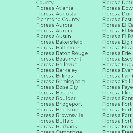
County
Flores a Detr
Flores a Atlanta
Flores a Do
Flores a Augusta-
Flores a Du
Richmond County
Flores a East
Flores a Aurora
Flores a El C
Flores a Aurora
Flores a El 
Flores a Austin
Flores a El P
Flores a Bakersfield
Flores a Elgi
Flores a Baltimore
Flores a Eliz
Flores a Baton Rouge
Flores a Erie
Flores a Beaumont
Flores a Esc
Flores a Bellevue
Flores a Eu
Flores a Berkeley
Flores a Evan
Flores a Billings
Flores a Fairf
Flores a Birmingham
Flores a Fall 
Flores a Boise City
Flores a Faye
Flores a Boston
Flores a Flint
Flores a Boulder
Flores a Fon
Flores a Bridgeport
Flores a Fort
Flores a Brockton
Flores a For
Flores a Brownsville
Flores a For
Flores a Buffalo
Flores a For
Flores a Burbank
Flores a Fre
Flores a Cambridge
Flores a Fre