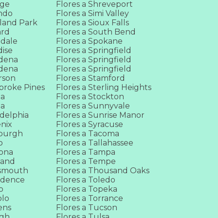
nge
Flores a Shreveport
ando
Flores a Simi Valley
rland Park
Flores a Sioux Falls
ard
Flores a South Bend
mdale
Flores a Spokane
dise
Flores a Springfield
adena
Flores a Springfield
adena
Flores a Springfield
rson
Flores a Stamford
broke Pines
Flores a Sterling Heights
ia
Flores a Stockton
ia
Flores a Sunnyvale
adelphia
Flores a Sunrise Manor
enix
Flores a Syracuse
sburgh
Flores a Tacoma
o
Flores a Tallahassee
mona
Flores a Tampa
land
Flores a Tempe
tsmouth
Flores a Thousand Oaks
vidence
Flores a Toledo
o
Flores a Topeka
blo
Flores a Torrance
ens
Flores a Tucson
igh
Flores a Tulsa