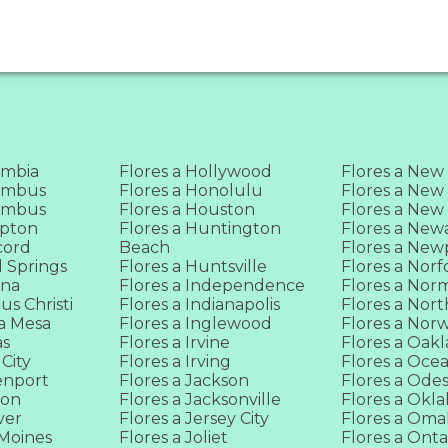
umbia
Flores a Hollywood
Flores a New
lumbus
Flores a Honolulu
Flores a New
lumbus
Flores a Houston
Flores a New
mpton
Flores a Huntington
Flores a New
cord
Beach
Flores a New
l Springs
Flores a Huntsville
Flores a Norf
ona
Flores a Independence
Flores a Nor
us Christi
Flores a Indianapolis
Flores a Nort
ta Mesa
Flores a Inglewood
Flores a Nor
as
Flores a Irvine
Flores a Oak
 City
Flores a Irving
Flores a Oce
enport
Flores a Jackson
Flores a Ode
ton
Flores a Jacksonville
Flores a Okl
ver
Flores a Jersey City
Flores a Om
 Moines
Flores a Joliet
Flores a Onta