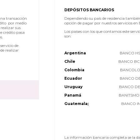
DEPÓSITOS BANCARIOS
una transacción
Dependiendo su país de residencia tambié
édito por medio
opción de pagar por nuestros servicios en 
realizar sus
Los países con los que contamos este serv
e crédito pasa
son:
s.
servicio de
de realizar
Argentina
BANCO H
Chile
BANCO BC
Colombia
BANCOLO
Ecuador
BANCO DE
Uruguay
BANCO DE
Panamá
BANITSMO
Guatemala;
BANCO I
La información bancaria completa se la d