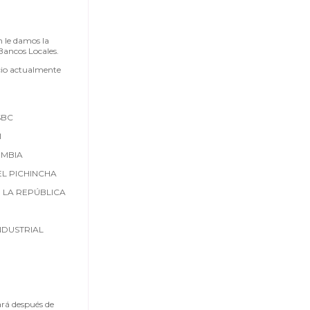
n le damos la
Bancos Locales.
icio actualmente
SBC
I
MBIA
L PICHINCHA
 LA REPÚBLICA
NDUSTRIAL
ará después de