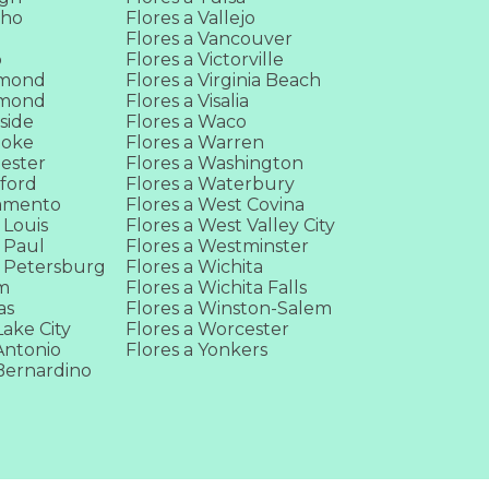
cho
Flores a Vallejo
Flores a Vancouver
o
Flores a Victorville
hmond
Flores a Virginia Beach
hmond
Flores a Visalia
rside
Flores a Waco
noke
Flores a Warren
hester
Flores a Washington
kford
Flores a Waterbury
ramento
Flores a West Covina
 Louis
Flores a West Valley City
t Paul
Flores a Westminster
t Petersburg
Flores a Wichita
em
Flores a Wichita Falls
as
Flores a Winston-Salem
Lake City
Flores a Worcester
Antonio
Flores a Yonkers
 Bernardino