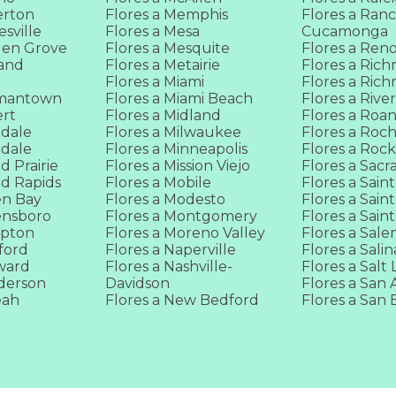
erton
Flores a Memphis
Flores a Ran
esville
Flores a Mesa
Cucamonga
den Grove
Flores a Mesquite
Flores a Ren
land
Flores a Metairie
Flores a Ric
y
Flores a Miami
Flores a Ric
rmantown
Flores a Miami Beach
Flores a Rive
ert
Flores a Midland
Flores a Roa
ndale
Flores a Milwaukee
Flores a Roc
ndale
Flores a Minneapolis
Flores a Roc
d Prairie
Flores a Mission Viejo
Flores a Sac
nd Rapids
Flores a Mobile
Flores a Saint
en Bay
Flores a Modesto
Flores a Sain
ensboro
Flores a Montgomery
Flores a Sain
mpton
Flores a Moreno Valley
Flores a Sal
tford
Flores a Naperville
Flores a Salin
ward
Flores a Nashville-
Flores a Salt 
nderson
Davidson
Flores a San 
eah
Flores a New Bedford
Flores a San