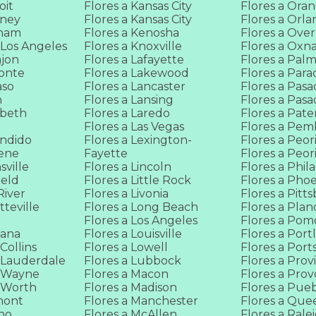
oit
Flores a Kansas City
Flores a Ora
wney
Flores a Kansas City
Flores a Orl
rham
Flores a Kenosha
Flores a Ove
 Los Angeles
Flores a Knoxville
Flores a Oxn
ajon
Flores a Lafayette
Flores a Pal
Monte
Flores a Lakewood
Flores a Para
aso
Flores a Lancaster
Flores a Pas
n
Flores a Lansing
Flores a Pas
abeth
Flores a Laredo
Flores a Pate
Flores a Las Vegas
Flores a Pem
ondido
Flores a Lexington-
Flores a Peor
gene
Fayette
Flores a Peor
sville
Flores a Lincoln
Flores a Phil
ield
Flores a Little Rock
Flores a Pho
River
Flores a Livonia
Flores a Pitt
tteville
Flores a Long Beach
Flores a Plan
Flores a Los Angeles
Flores a Po
tana
Flores a Louisville
Flores a Port
 Collins
Flores a Lowell
Flores a Por
t Lauderdale
Flores a Lubbock
Flores a Pro
t Wayne
Flores a Macon
Flores a Prov
t Worth
Flores a Madison
Flores a Pue
mont
Flores a Manchester
Flores a Que
sno
Flores a McAllen
Flores a Rale