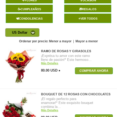
🌹FLORES
🍷OCASIÓN
🥳CUMPLEAÑOS
🎁REGALOS
🕊️CONDOLENCIAS
⭐VER TODOS
US Dollar
Ordenar por precio:
Menor a mayor
|
Mayor a menor
RAMO DE ROSAS Y GIRASOLES
¡Exprésa tu amor con este ramo
lleno de pasión!* Este hermoso…
Más Detalles
80.00 USD
COMPRAR AHORA
BOUQUET DE 12 ROSAS CON CHOCOLATES
¡El regalo perfecto para
enamorar!* Este exquisito bouquet
combina la…
Más Detalles