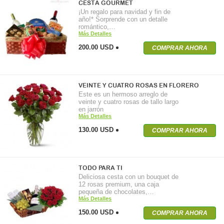
CESTA GOURMET
¡Un regalo para navidad y fin de
año!* Sorprende con un detalle
romántico,…
Más Detalles
200.00 USD
COMPRAR AHORA
VEINTE Y CUATRO ROSAS EN FLORERO
Este es un hermoso arreglo de
veinte y cuatro rosas de tallo largo
en jarrón
Más Detalles
130.00 USD
COMPRAR AHORA
TODO PARA TI
Deliciosa cesta con un bouquet de
12 rosas premium, una caja
pequeña de chocolates,…
Más Detalles
150.00 USD
COMPRAR AHORA