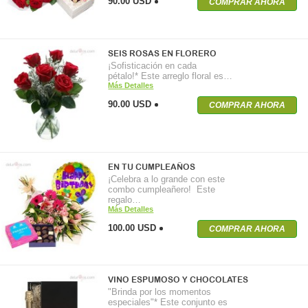
90.00 USD
COMPRAR AHORA
SEIS ROSAS EN FLORERO
¡Sofisticación en cada
pétalo!* Este arreglo floral es…
Más Detalles
90.00 USD
COMPRAR AHORA
EN TU CUMPLEAÑOS
¡Celebra a lo grande con este
combo cumpleañero! Este
regalo…
Más Detalles
100.00 USD
COMPRAR AHORA
VINO ESPUMOSO Y CHOCOLATES
"Brinda por los momentos
especiales"* Este conjunto es