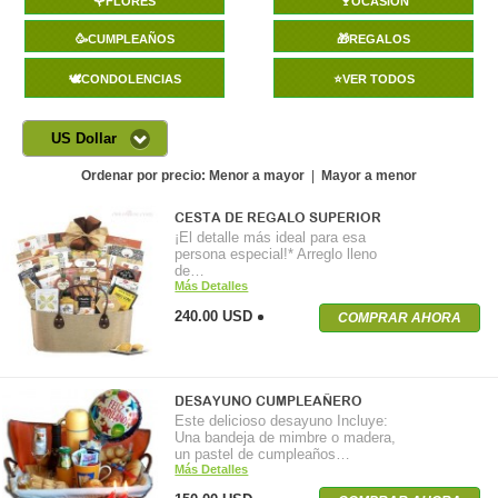
🌹FLORES
🍷OCASIÓN
🥳CUMPLEAÑOS
🎁REGALOS
🕊️CONDOLENCIAS
⭐VER TODOS
US Dollar
Ordenar por precio:
Menor a mayor
|
Mayor a menor
CESTA DE REGALO SUPERIOR
¡El detalle más ideal para esa
persona especial!* Arreglo lleno
de…
Más Detalles
240.00 USD
COMPRAR AHORA
DESAYUNO CUMPLEAÑERO
Este delicioso desayuno Incluye:
Una bandeja de mimbre o madera,
un pastel de cumpleaños…
Más Detalles