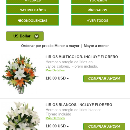
🌹FLORES
🍷OCASIÓN
🥳CUMPLEAÑOS
🎁REGALOS
🕊️CONDOLENCIAS
⭐VER TODOS
US Dollar
Ordenar por precio:
Menor a mayor
|
Mayor a menor
LIRIOS MULTICOLOR. INCLUYE FLORERO
Hermoso arreglo de lirios en
varios colores. Florero incluido.
Más Detalles
110.00 USD
COMPRAR AHORA
LIRIOS BLANCOS. INCLUYE FLORERO
Hermoso arreglo de lirios blancos.
Florero incluido
Más Detalles
110.00 USD
COMPRAR AHORA