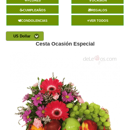
🌹FLORES
🍷OCASIÓN
🥳CUMPLEAÑOS
🎁REGALOS
🕊️CONDOLENCIAS
⭐VER TODOS
US Dollar
Cesta Ocasión Especial