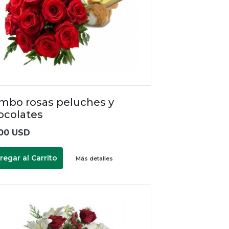
mbo rosas peluches y
ocolates
00 USD
regar al Carrito
Más detalles