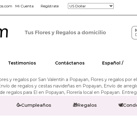
jos.com
Mi Cuenta
Regístrate
Testimonios
Contáctanos
Español /
lores y regalos por San Valentín a Popayan, Flores y regalos por e
Envío de regalos y cestas navideñas en Popayan, Envío de arregl
e regalos para El en Popayan, Florería local en Popayan. Entreg
🥳Cumpleaños
🎁Regalos
🕊️Cond