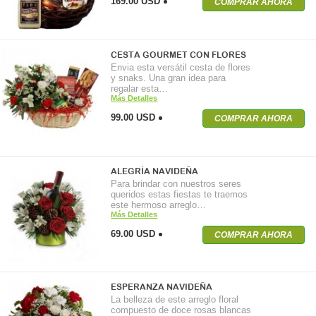
169.00 USD
COMPRAR AHORA
CESTA GOURMET CON FLORES
Envia esta versátil cesta de flores
y snaks. Una gran idea para
regalar esta…
Más Detalles
99.00 USD
COMPRAR AHORA
ALEGRÍA NAVIDEÑA
Para brindar con nuestros seres
queridos estas fiestas te traemos
este hermoso arreglo…
Más Detalles
69.00 USD
COMPRAR AHORA
ESPERANZA NAVIDEÑA
La belleza de este arreglo floral
compuesto de doce rosas blancas