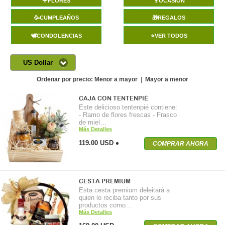
🌹FLORES
🍷OCASIÓN
🥳CUMPLEAÑOS
🎁REGALOS
🕊️CONDOLENCIAS
⭐VER TODOS
US Dollar
Ordenar por precio:
Menor a mayor
|
Mayor a menor
CAJA CON TENTENPIÉ
Este delicioso tentenpié contiene:
- Ramo de flores frescas - Frasco
de miel…
Más Detalles
119.00 USD
COMPRAR AHORA
CESTA PREMIUM
Esta cesta premium deleitará a
quien lo reciba tanto por sus
productos como…
Más Detalles