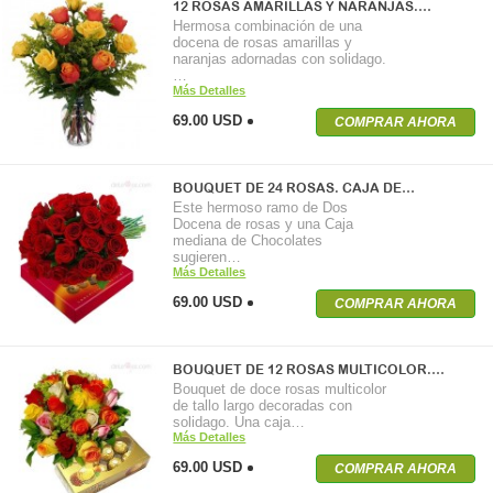
12 ROSAS AMARILLAS Y NARANJAS.…
Hermosa combinación de una
docena de rosas amarillas y
naranjas adornadas con solidago.
…
Más Detalles
69.00 USD
COMPRAR AHORA
BOUQUET DE 24 ROSAS. CAJA DE…
Este hermoso ramo de Dos
Docena de rosas y una Caja
mediana de Chocolates
sugieren…
Más Detalles
69.00 USD
COMPRAR AHORA
BOUQUET DE 12 ROSAS MULTICOLOR.…
Bouquet de doce rosas multicolor
de tallo largo decoradas con
solidago. Una caja…
Más Detalles
69.00 USD
COMPRAR AHORA