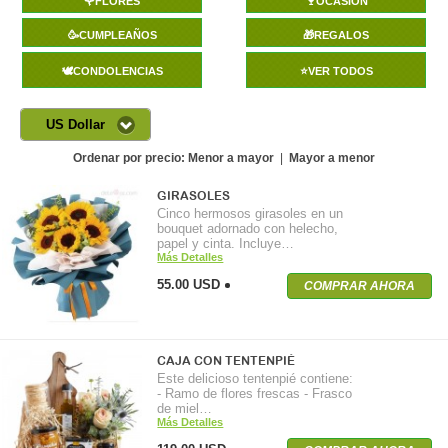
🌹FLORES
🍷OCASIÓN
🥳CUMPLEAÑOS
🎁REGALOS
🕊️CONDOLENCIAS
⭐VER TODOS
US Dollar
Ordenar por precio:
Menor a mayor
|
Mayor a menor
GIRASOLES
Cinco hermosos girasoles en un
bouquet adornado con helecho,
papel y cinta. Incluye…
Más Detalles
55.00 USD
COMPRAR AHORA
CAJA CON TENTENPIÉ
Este delicioso tentenpié contiene:
- Ramo de flores frescas - Frasco
de miel…
Más Detalles