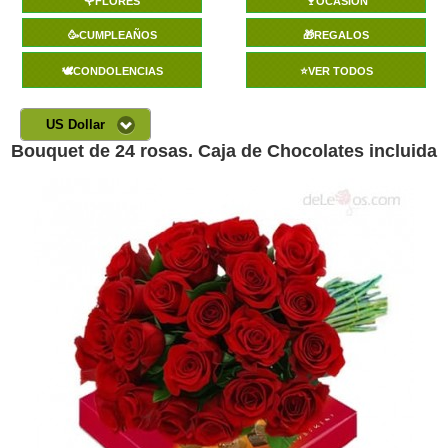
🌹FLORES
🍷OCASIÓN
🥳CUMPLEAÑOS
🎁REGALOS
🕊️CONDOLENCIAS
⭐VER TODOS
US Dollar
Bouquet de 24 rosas. Caja de Chocolates incluida