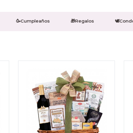
🥳Cumpleaños
🎁Regalos
🕊️Cond