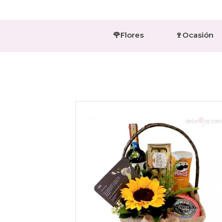
🌹Flores
🍷Ocasión