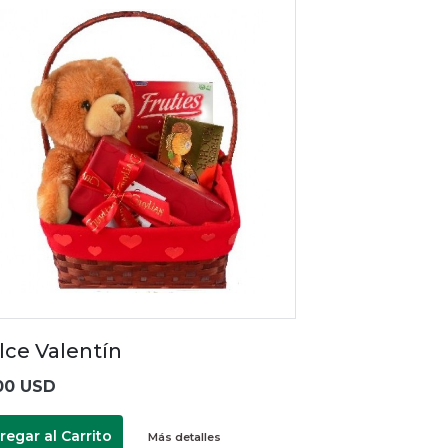
lce Valentín
00 USD
regar al Carrito
Más detalles