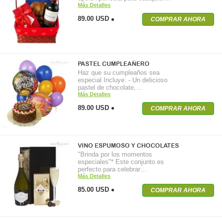
Más Detalles
89.00 USD
COMPRAR AHORA
PASTEL CUMPLEAÑERO
Haz que su cumpleaños sea
especial Incluye: - Un delicioso
pastel de chocolate,…
Más Detalles
89.00 USD
COMPRAR AHORA
VINO ESPUMOSO Y CHOCOLATES
"Brinda por los momentos
especiales"* Este conjunto es
perfecto para celebrar…
Más Detalles
85.00 USD
COMPRAR AHORA