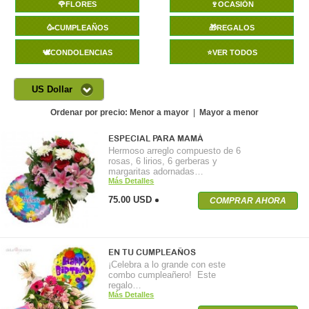
🌹FLORES
🍷OCASIÓN
🥳CUMPLEAÑOS
🎁REGALOS
🕊️CONDOLENCIAS
⭐VER TODOS
US Dollar
Ordenar por precio:
Menor a mayor
|
Mayor a menor
ESPECIAL PARA MAMÁ
Hermoso arreglo compuesto de 6
rosas, 6 lirios, 6 gerberas y
margaritas adornadas…
Más Detalles
75.00 USD
COMPRAR AHORA
EN TU CUMPLEAÑOS
¡Celebra a lo grande con este
combo cumpleañero! Este
regalo…
Más Detalles