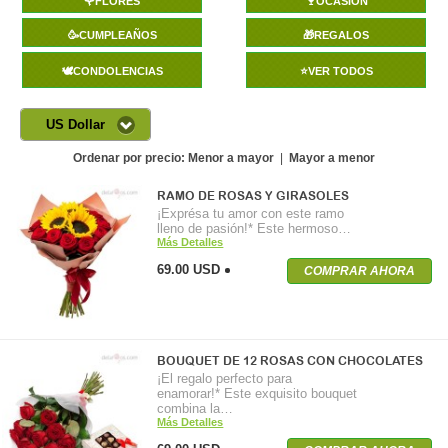
🌹FLORES
🍷OCASIÓN
🥳CUMPLEAÑOS
🎁REGALOS
🕊️CONDOLENCIAS
⭐VER TODOS
US Dollar
Ordenar por precio:
Menor a mayor
|
Mayor a menor
RAMO DE ROSAS Y GIRASOLES
¡Exprésa tu amor con este ramo
lleno de pasión!* Este hermoso…
Más Detalles
69.00 USD
COMPRAR AHORA
BOUQUET DE 12 ROSAS CON CHOCOLATES
¡El regalo perfecto para
enamorar!* Este exquisito bouquet
combina la…
Más Detalles