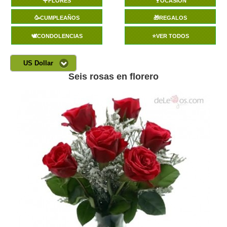
🌹FLORES
🍷OCASIÓN
🥳CUMPLEAÑOS
🎁REGALOS
🕊️CONDOLENCIAS
⭐VER TODOS
US Dollar
Seis rosas en florero