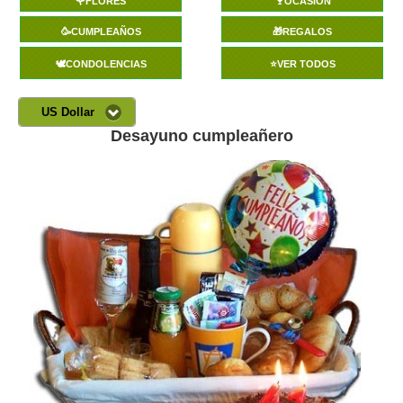
🌹FLORES
🍷OCASIÓN
🥳CUMPLEAÑOS
🎁REGALOS
🕊️CONDOLENCIAS
⭐VER TODOS
US Dollar
Desayuno cumpleañero