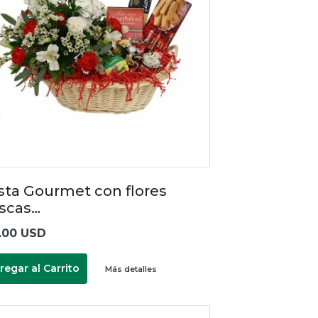
sta Gourmet con flores
escas…
.00 USD
regar al Carrito
Más detalles