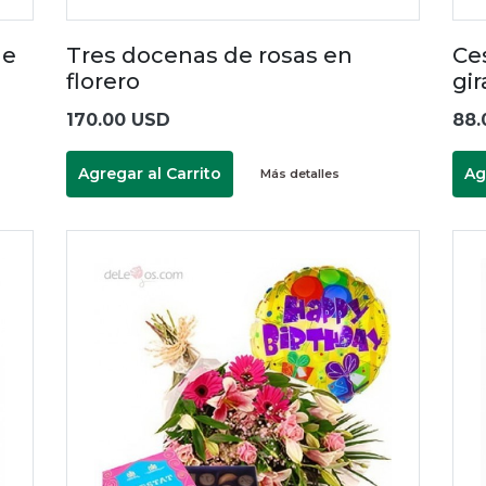
le
Tres docenas de rosas en
Ces
florero
gir
170.00 USD
88.
Agregar al Carrito
Ag
Más detalles