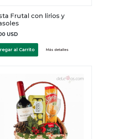
ta Frutal con lirios y
asoles
00 USD
regar al Carrito
Más detalles