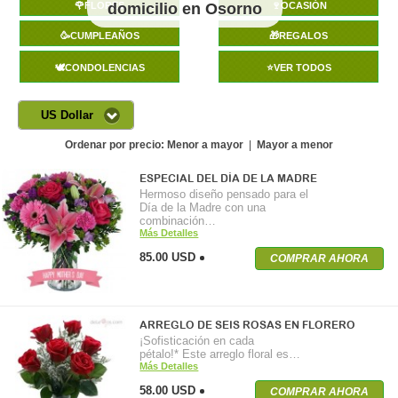
🌹FLORES
domicilio en Osorno
🍷OCASIÓN
🥳CUMPLEAÑOS
🎁REGALOS
🕊️CONDOLENCIAS
⭐VER TODOS
US Dollar
Ordenar por precio:
Menor a mayor
|
Mayor a menor
ESPECIAL DEL DÍA DE LA MADRE
Hermoso diseño pensado para el
Día de la Madre con una
combinación…
Más Detalles
85.00 USD
COMPRAR AHORA
ARREGLO DE SEIS ROSAS EN FLORERO
¡Sofisticación en cada
pétalo!* Este arreglo floral es…
Más Detalles
58.00 USD
COMPRAR AHORA