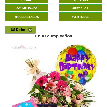
🌹FLORES
🍷OCASIÓN
🥳CUMPLEAÑOS
🎁REGALOS
🕊️CONDOLENCIAS
⭐VER TODOS
US Dollar
En tu cumpleaños