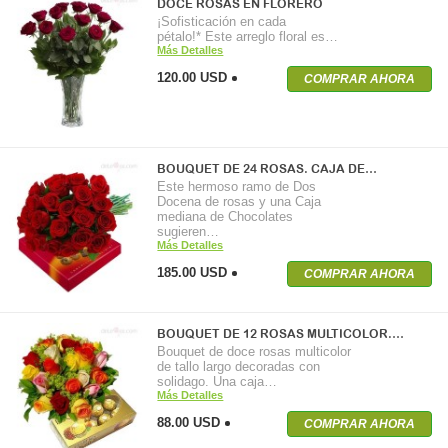
DOCE ROSAS EN FLORERO
¡Sofisticación en cada
pétalo!* Este arreglo floral es…
Más Detalles
120.00 USD
COMPRAR AHORA
BOUQUET DE 24 ROSAS. CAJA DE…
Este hermoso ramo de Dos
Docena de rosas y una Caja
mediana de Chocolates
sugieren…
Más Detalles
185.00 USD
COMPRAR AHORA
BOUQUET DE 12 ROSAS MULTICOLOR.…
Bouquet de doce rosas multicolor
de tallo largo decoradas con
solidago. Una caja…
Más Detalles
88.00 USD
COMPRAR AHORA