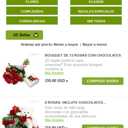
FLORES
OCASIÓN
CUMPLEAÑOS
REGALOS ESPECIALES
CONDOLENCIAS
VER TODOS
US Dollar
Ordenar por precio:
Menor a mayor
|
Mayor a menor
BOUQUET DE 12 ROSAS CON CHOCOLATES
¡El regalo perfecto para
enamorar!* Este exquisito bouquet
combina la…
Más Detalles
155.00 USD
COMPRAR AHORA
6 ROSAS. INCLUYE CHOCOLATES…
Seis rosas de tallo largo
decoradas con gypsophila
acompañadas de una deliciosa…
Más Detalles
115.00 USD