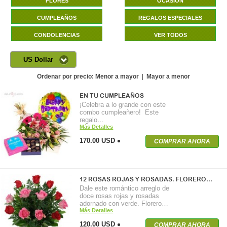
FLORES
OCASIÓN
CUMPLEAÑOS
REGALOS ESPECIALES
CONDOLENCIAS
VER TODOS
US Dollar
Ordenar por precio:
Menor a mayor
|
Mayor a menor
EN TU CUMPLEAÑOS
¡Celebra a lo grande con este
combo cumpleañero! Este
regalo…
Más Detalles
170.00 USD
COMPRAR AHORA
12 ROSAS ROJAS Y ROSADAS. FLORERO…
Dale este romántico arreglo de
doce rosas rojas y rosadas
adornado con verde. Florero…
Más Detalles
120.00 USD
COMPRAR AHORA