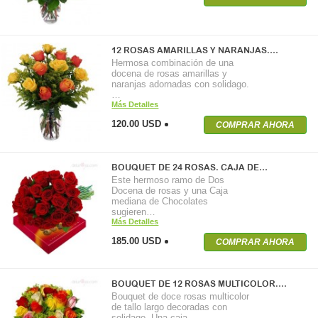
12 ROSAS AMARILLAS Y NARANJAS.…
Hermosa combinación de una
docena de rosas amarillas y
naranjas adornadas con solidago.
…
Más Detalles
120.00 USD
COMPRAR AHORA
BOUQUET DE 24 ROSAS. CAJA DE…
Este hermoso ramo de Dos
Docena de rosas y una Caja
mediana de Chocolates
sugieren…
Más Detalles
185.00 USD
COMPRAR AHORA
BOUQUET DE 12 ROSAS MULTICOLOR.…
Bouquet de doce rosas multicolor
de tallo largo decoradas con
solidago. Una caja…