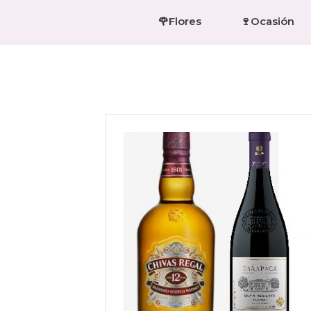
🌹Flores
🍷Ocasión