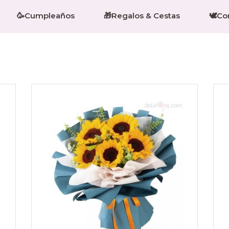
🥳Cumpleaños
🎁Regalos & Cestas
🕊️C