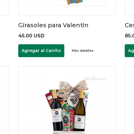
Girasoles para Valentin
Ce
45.00 USD
85.
Agregar al Carrito
Ag
Más detalles