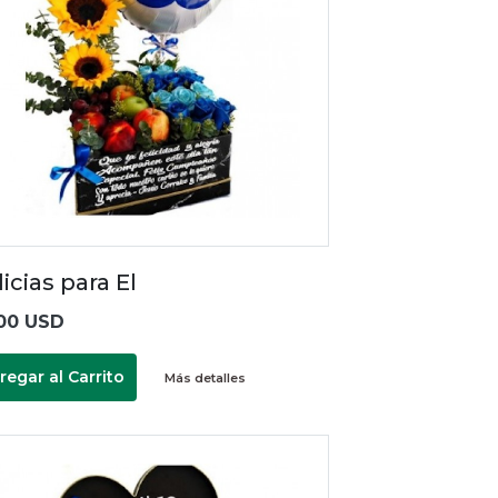
icias para El
00 USD
regar al Carrito
Más detalles