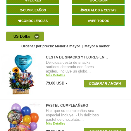
🌹FLORES
🍷OCASIÓN
🥳CUMPLEAÑOS
🎁REGALOS & CESTAS
🕊️CONDOLENCIAS
⭐VER TODOS
US Dollar
Ordenar por precio:
Menor a mayor
|
Mayor a menor
CESTA DE SNACKS Y FLORES EN…
Deliciosa cesta de snacks
surtidos decorada con flores
azúles. Incluye un globo…
Más Detalles
79.00 USD
COMPRAR AHORA
PASTEL CUMPLEAÑERO
Haz que su cumpleaños sea
especial Incluye: - Un delicioso
pastel de chocolate,…
Más Detalles