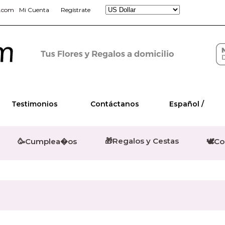
s.com
Mi Cuenta
Regístrate
Testimonios
Contáctanos
Español /
🎁Regalos y Cestas
🥳Cumplea�os
🕊️C