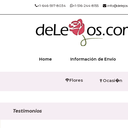
+1-646-597-8034
+1-516-244-8155
info@delejo
Home
Información de Envío
🌹Flores
🍷Ocasi�n
Testimonios