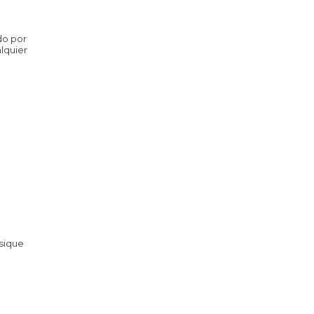
do por
lquier
asique