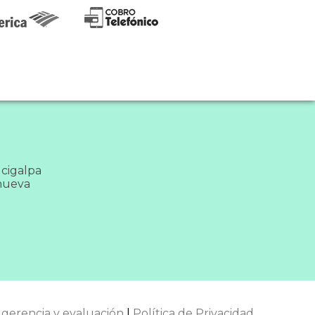
ucigalpa
anueva
gerencia y evaluación
|
Política de Privacidad