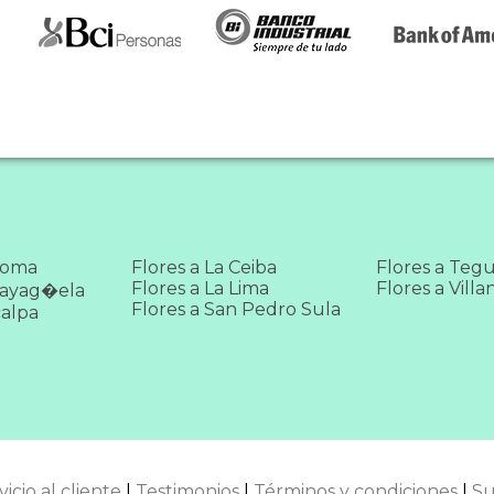
as very
loma
Flores a La Ceiba
Flores a Teg
Flores a La Lima
Flores a Vill
mayag�ela
Flores a San Pedro Sula
calpa
glo!
 mi
vicio al cliente
|
Testimonios
|
Términos y condiciones
|
Su