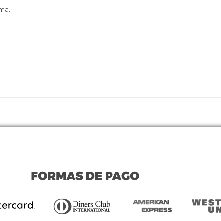
sma.
cibió.