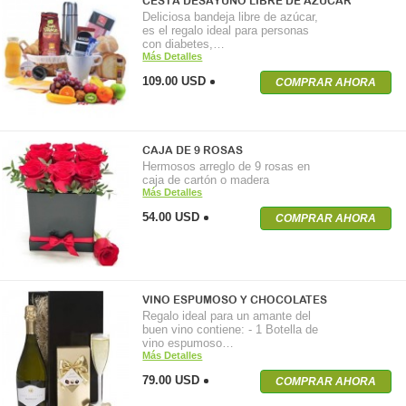
CESTA DESAYUNO LIBRE DE AZÚCAR
Deliciosa bandeja libre de azúcar,
es el regalo ideal para personas
con diabetes,…
Más Detalles
109.00 USD
COMPRAR AHORA
CAJA DE 9 ROSAS
Hermosos arreglo de 9 rosas en
caja de cartón o madera
Más Detalles
54.00 USD
COMPRAR AHORA
VINO ESPUMOSO Y CHOCOLATES
Regalo ideal para un amante del
buen vino contiene: - 1 Botella de
vino espumoso…
Más Detalles
79.00 USD
COMPRAR AHORA