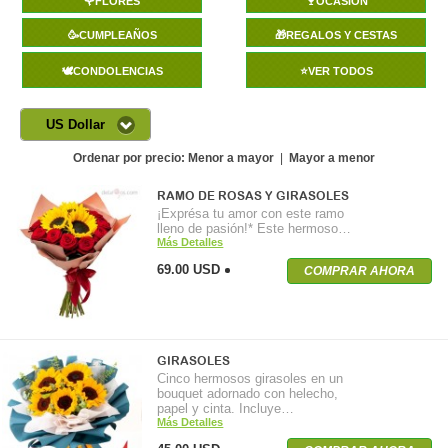
🌹FLORES
🍷OCASIÓN
🥳CUMPLEAÑOS
🎁REGALOS Y CESTAS
🕊️CONDOLENCIAS
⭐VER TODOS
US Dollar
Ordenar por precio:
Menor a mayor
|
Mayor a menor
RAMO DE ROSAS Y GIRASOLES
¡Exprésa tu amor con este ramo
lleno de pasión!* Este hermoso…
Más Detalles
69.00 USD
COMPRAR AHORA
GIRASOLES
Cinco hermosos girasoles en un
bouquet adornado con helecho,
papel y cinta. Incluye…
Más Detalles