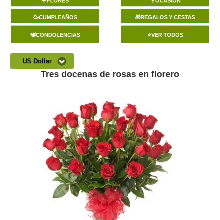
🌹FLORES
🍷OCASIÓN
🥳CUMPLEAÑOS
🎁REGALOS Y CESTAS
🕊️CONDOLENCIAS
⭐VER TODOS
US Dollar
Tres docenas de rosas en florero