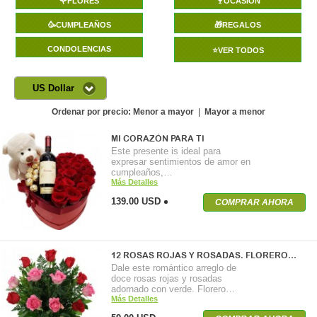
🌹FLORES
🍷OCASIÓN
🥳CUMPLEAÑOS
🎁REGALOS
CONDOLENCIAS
⭐VER TODOS
US Dollar
Ordenar por precio:
Menor a mayor
|
Mayor a menor
MI CORAZÓN PARA TI
Este presente is ideal para
expresar sentimientos de amor en
cumpleaños,…
Más Detalles
139.00 USD
COMPRAR AHORA
12 ROSAS ROJAS Y ROSADAS. FLORERO…
Dale este romántico arreglo de
doce rosas rojas y rosadas
adornado con verde. Florero…
Más Detalles