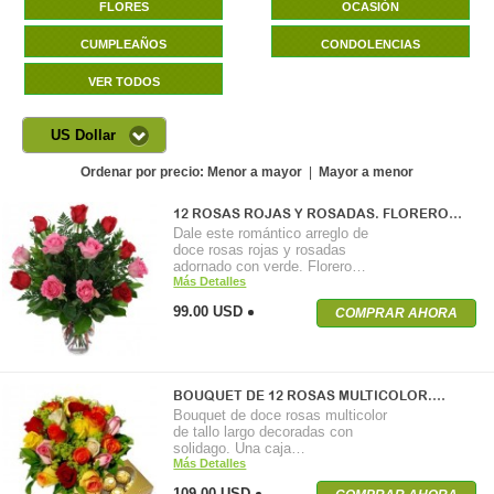
FLORES
OCASIÓN
CUMPLEAÑOS
CONDOLENCIAS
VER TODOS
US Dollar
Ordenar por precio:
Menor a mayor
|
Mayor a menor
12 ROSAS ROJAS Y ROSADAS. FLORERO…
Dale este romántico arreglo de
doce rosas rojas y rosadas
adornado con verde. Florero…
Más Detalles
99.00 USD
COMPRAR AHORA
BOUQUET DE 12 ROSAS MULTICOLOR.…
Bouquet de doce rosas multicolor
de tallo largo decoradas con
solidago. Una caja…
Más Detalles
109.00 USD