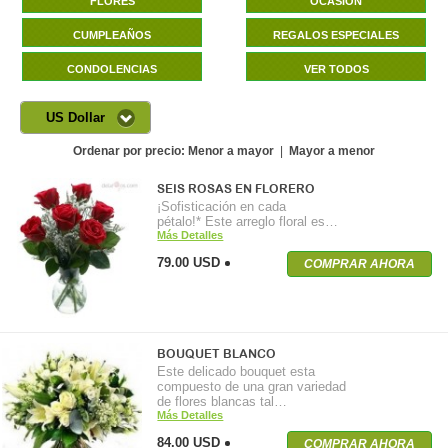
FLORES
OCASIÓN
CUMPLEAÑOS
REGALOS ESPECIALES
CONDOLENCIAS
VER TODOS
US Dollar
Ordenar por precio:
Menor a mayor
|
Mayor a menor
SEIS ROSAS EN FLORERO
¡Sofisticación en cada
pétalo!* Este arreglo floral es…
Más Detalles
79.00 USD
COMPRAR AHORA
BOUQUET BLANCO
Este delicado bouquet esta
compuesto de una gran variedad
de flores blancas tal…
Más Detalles
84.00 USD
COMPRAR AHORA