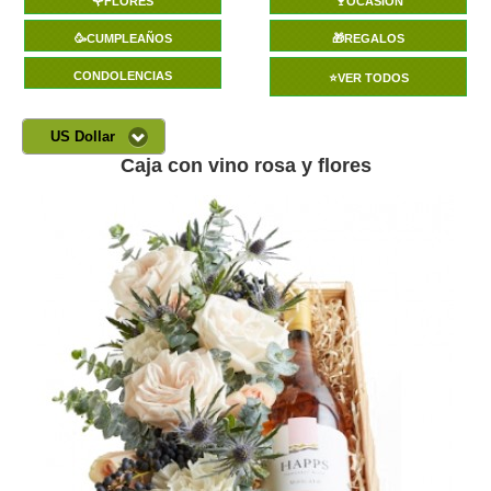
🌹FLORES
🍷OCASIÓN
🥳CUMPLEAÑOS
🎁REGALOS
CONDOLENCIAS
⭐VER TODOS
US Dollar
Caja con vino rosa y flores