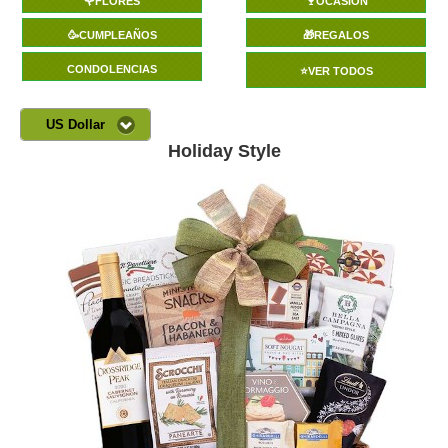
🌹FLORES
🍷OCASIÓN
🥳CUMPLEAÑOS
🎁REGALOS
CONDOLENCIAS
⭐VER TODOS
US Dollar
Holiday Style