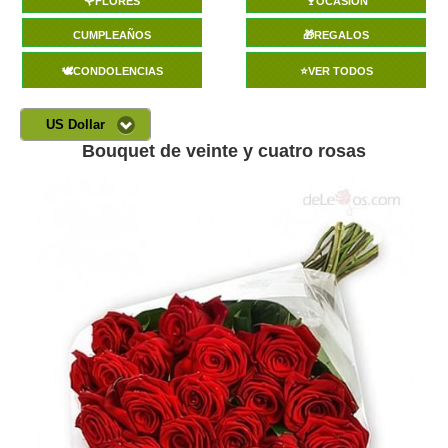
🌹FLORES
🍷OCASIÓN
CUMPLEAÑOS
🎁REGALOS
🕊️CONDOLENCIAS
⭐VER TODOS
US Dollar
Bouquet de veinte y cuatro rosas