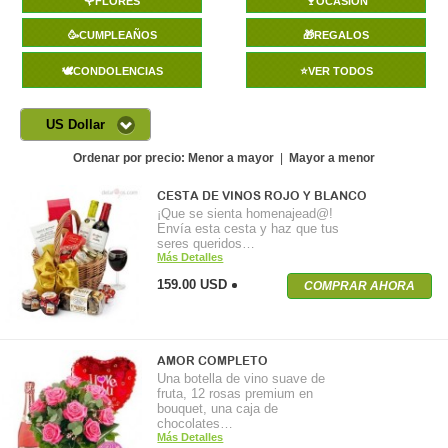
🌹FLORES
🍷OCASIÓN
🥳CUMPLEAÑOS
🎁REGALOS
🕊️CONDOLENCIAS
⭐VER TODOS
US Dollar
Ordenar por precio:
Menor a mayor
|
Mayor a menor
CESTA DE VINOS ROJO Y BLANCO
¡Que se sienta homenajead@!
Envía esta cesta y haz que tus
seres queridos…
Más Detalles
159.00 USD
COMPRAR AHORA
AMOR COMPLETO
Una botella de vino suave de
fruta, 12 rosas premium en
bouquet, una caja de
chocolates…
Más Detalles